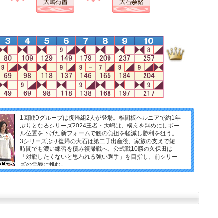
1回戦Dグループは復帰組2人が登場。椎間板ヘルニアで約1年
ぶりとなるシリーズ2024王者・大嶋は、構えを斜めにしボー
ル位置を下げた新フォームで腰の負担を軽減し勝利を狙う。
3シリーズぶり復帰の大石は第二子出産後、家族の支えで短
時間でも濃い練習を積み復帰戦へ。公式戦10勝の久保田は
「対戦したくないと思われる強い選手」を目指し、前シリー
ズの雪辱に挑む。