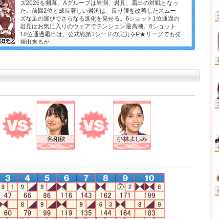
ズ2026を開幕。Aグループは岩渕、岩見、霜出の対戦となっ
た。前回2位と成長著しい岩渕は、反り腰を改善したスムー
ズな足の運びでさらなる進化を見せる。6ショット1位通過の
岩見はお気に入りのウェアでテンション最高潮。6ショット
18位通過霜出は、公式戦第1シードの実力をP★リーグでも発
揮出来るか。