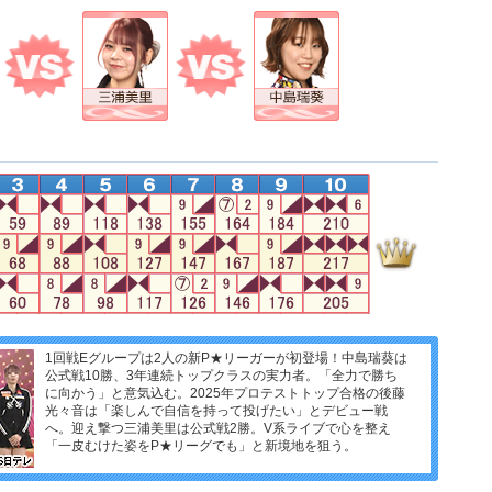
1回戦Eグループは2人の新P★リーガーが初登場！中島瑞葵は
公式戦10勝、3年連続トップクラスの実力者。「全力で勝ち
に向かう」と意気込む。2025年プロテストトップ合格の後藤
光々音は「楽しんで自信を持って投げたい」とデビュー戦
へ。迎え撃つ三浦美里は公式戦2勝。V系ライブで心を整え
「一皮むけた姿をP★リーグでも」と新境地を狙う。