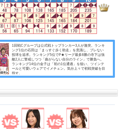
1回戦Cグループは公式戦トップランカー3人が激突。ランキ
ング1位の石田は「まっすぐ歩く助走」を意識し、ブレない
投球を追求。ランキング5位でP★リーグ最多8勝の寺下は強
敵2人に警戒しつつ「曲がらない自分のライン」で勝負へ。
ランキング14位の金子は「初の1位通過」を狙い、ツインテ
ールと可愛いウェアでイメチェン。気分上々で初戦突破を目
指す。