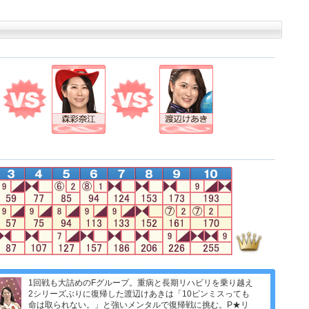
1回戦も大詰めのFグループ。重病と長期リハビリを乗り越え
2シリーズぶりに復帰した渡辺けあきは「10ピンミスっても
命は取られない。」と強いメンタルで復帰戦に挑む。P★リ