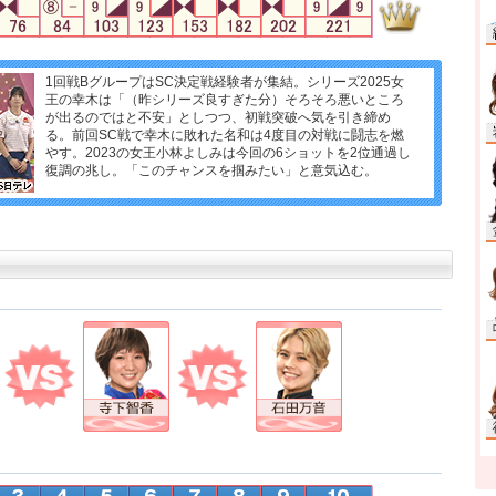
1回戦BグループはSC決定戦経験者が集結。シリーズ2025女
王の幸木は「（昨シリーズ良すぎた分）そろそろ悪いところ
が出るのではと不安」としつつ、初戦突破へ気を引き締め
る。前回SC戦で幸木に敗れた名和は4度目の対戦に闘志を燃
やす。2023の女王小林よしみは今回の6ショットを2位通過し
復調の兆し。「このチャンスを掴みたい」と意気込む。