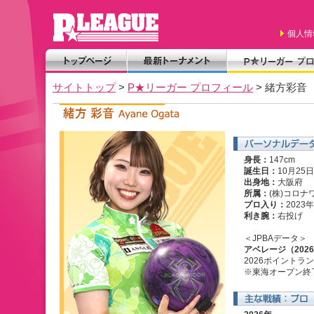
個人情
サイトトップ
>
P★リーガー プロフィール
> 緒方彩音