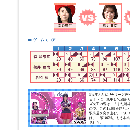
約2年ぶりにP★リーグ復
るように、集中して頑張り
ズ女王の森は、「また是
ので、この1回戦を勝ちた
双街道を突き進む。 P★
は、「第100戦、もう本
見せる。