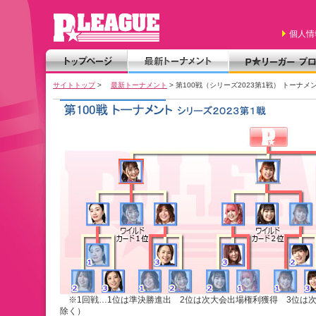
個人情
サイトトップ
>
最新トーナメント
> 第100戦（シリーズ2023第1戦） トーナメ
※1回戦…1位は準決勝進出 2位は次大会出場権利獲得 3位は
除く）