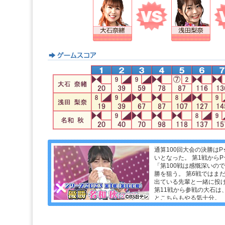
通算100回大会の決勝は
いとなった。 第1戦から
「第100戦は感慨深いの
勝を狙う。 第6戦ではま
出ている先輩と一緒に投
第11戦から参戦の大石は
とこちらもやる気十分。