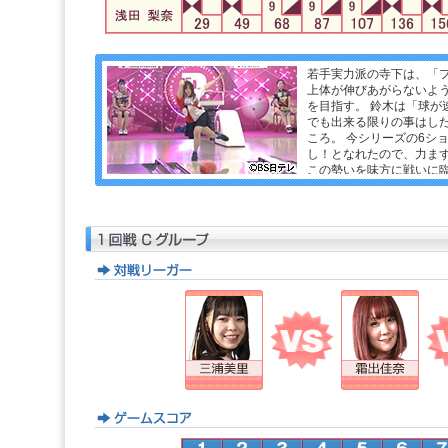
若手実力派の寺下は、「
上体が伸びあがらないよ
を目指す。 鈴木は「球が
でも出来る限りの事はし
ころ。 今シリーズの6シ
し！となれたので、力ま
この勢いを味方に戦いに