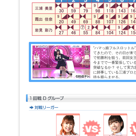
”ハマっ娘フルスロットル
てきたので、その日が来
で初勝利を狙う。前回女
今までで一番緊張してい
突破なるか？ そして実力
に師事している三浦プロ
待を膨らませる。