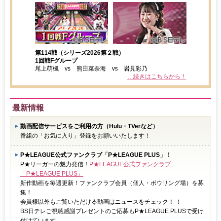
第114戦（シリーズ2026第２戦）
1回戦Fグループ
尾上萌楓 vs 熊田菜奈海 vs 岩見彩乃
…続きはこちらから！
最新情報
動画配信サービスをご利用の方（Hulu・TVerなど）
番組の「お気に入り」登録をお願いいたします！
P★LEAGUE公式ファンクラブ「P★LEAGUE PLUS」！
P★リーガーの魅力発信！
P★LEAGUE公式ファンクラブ
「P★LEAGUE PLUS」
新作動画を毎週更新！ファンクラブ会員（個人・ボウリング場）を募
集！
会員様以外もご覧いただける動画はニュースをチェック！ ！
BS日テレご視聴感謝プレゼントのご応募もP★LEAGUE PLUSで受け
付けています。