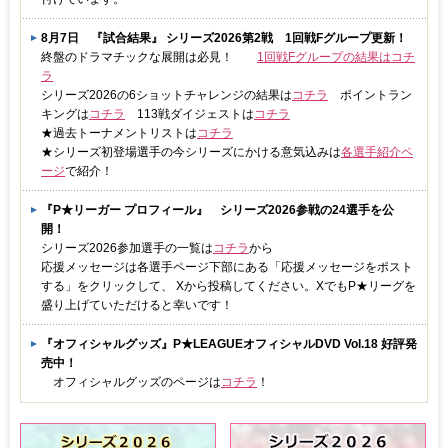
8月7日 『試合結果』 シリーズ2026第2戦 1回戦Fグループ更新！
終盤のドラマチックな展開は必見！
1回戦Fグループの結果はコチ
ラ
シリーズ2026の6ショットチャレンジの結果は
コチラ
ポイントラン
キングは
コチラ
113戦ダイジェストは
コチラ
★過去トーナメントリストは
コチラ
★シリーズ初登場選手の今シリーズにかける意気込みは
各選手紹介ペ
ージ
で紹介！
『P★リーガー プロフィール』 シリーズ2026参戦の24選手を公
開！
シリーズ2026参加選手の一覧は
コチラ
から
応援メッセージは各選手ページ下部にある「応援メッセージをポスト
する」をクリックして、 Xから投稿してください。XでもP★リーグを
盛り上げていただけると幸いです！
『オフィシャルグッズ』P★LEAGUEオフィシャルDVD Vol.18 好評発
売中！
オフィシャルグッズのページは
コチラ
！