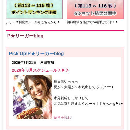
シリーズ制度のルールもこちらから！
初戦出場を賭けて24選手が投球！！
P★リーガーblog
Pick Up!P★リーガーblog
2026年7月21日 岸田有加
2026年 8月スケジュール▷▶︎▷
毎日暑いっっっ
夏が？太陽が？本気出してるっ( ߹꒳߹ )
水分補給しっかりして
元気に乗り越えようねーっ！！٩̋(ˊ•͈ω•͈ˋ)و⚑⁎∗
続きを読む