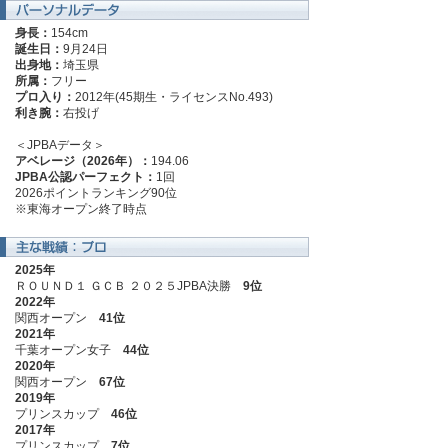
身長：
154cm
誕生日：
9月24日
出身地：
埼玉県
所属：
フリー
プロ入り：
2012年(45期生・ライセンスNo.493)
利き腕：
右投げ
＜JPBAデータ＞
アベレージ（2026年）：
194.06
JPBA公認パーフェクト：
1回
2026ポイントランキング90位
※東海オープン終了時点
2025年
ＲＯＵＮＤ１ ＧＣＢ ２０２５JPBA決勝
9位
2022年
関西オープン
41位
2021年
千葉オープン女子
44位
2020年
関西オープン
67位
2019年
プリンスカップ
46位
2017年
プリンスカップ
7位