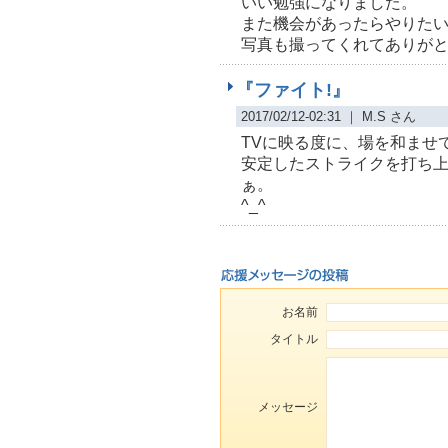
いい勉強になりました。
また機会があったらやりた
写真も撮ってくれてありが
『ファイト!』
2017/02/12-02:31 ｜ M.S さん
TVに映る度に、場を和ませ
安定したストライクを打ち
ぁ。
^_^
お名前
タイトル
メッセージ