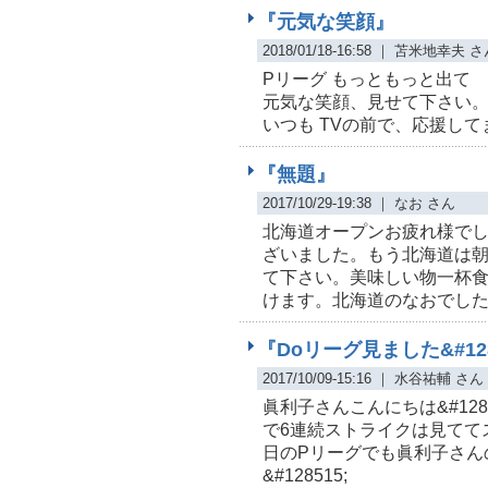
『元気な笑顔』
2018/01/18-16:58 ｜ 苫米地幸夫 
Pリーグ もっともっと出て
元気な笑顔、見せて下さい
いつも TVの前で、応援して
『無題』
2017/10/29-19:38 ｜ なお さん
北海道オープンお疲れ様で
ざいました。もう北海道は
て下さい。美味しい物一杯
けます。北海道のなおでし
『Doリーグ見ました&#128
2017/10/09-15:16 ｜ 水谷祐輔 さん
眞利子さんこんにちは&#1285
で6連続ストライクは見ててスカ
日のPリーグでも眞利子さん
&#128515;