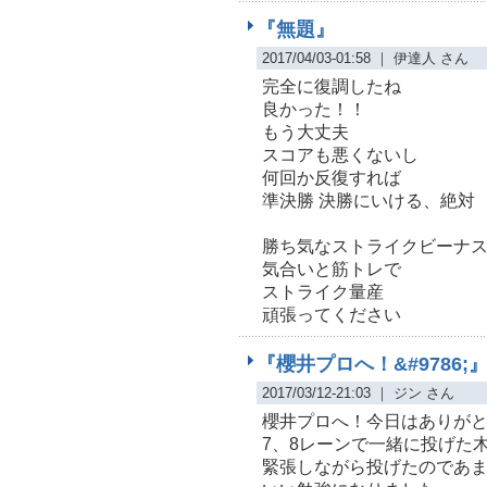
『無題』
2017/04/03-01:58 ｜ 伊達人 さん
完全に復調したね
良かった！！
もう大丈夫
スコアも悪くないし
何回か反復すれば
準決勝 決勝にいける、絶対
勝ち気なストライクビーナ
気合いと筋トレで
ストライク量産
頑張ってください
『櫻井プロへ！&#9786;
2017/03/12-21:03 ｜ ジン さん
櫻井プロへ！今日はありがとう
7、8レーンで一緒に投げた
緊張しながら投げたのであ