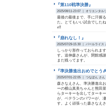
『第110戦準決勝』
2025/08/11-23:07 ｜ オリエン
最後の最後まで、手に汗握る
た。とてもいい試合でしたね
✊‼️
『崩れなし！』
2025/07/29-15:30 ｜ パールライス
しっかり形作っておられま
す。追伸森さんが、閉館感
まだ残ってます。
『準決勝進出おめでとう
2025/07/01-22:05 ｜ つなぽん さん
森さなえさん、準決勝進出
ーの横山真美ちゃんと熊田
らターキーを出してターキ
が、ベテランのパワーが、
す。よく頑張った森さなえ