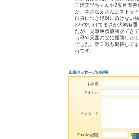
三浦美里ちゃんや2度目優勝
た。森さなえさんはストラ
自身につき絶対に負けない
226でいけてまさか大嶋有
たが、見事逆点優勝ができ
ら母や天国の父に優勝した
でした。第３戦も期待して
れです。
お名前
タイトル
メッセージ
（
PostKey認証